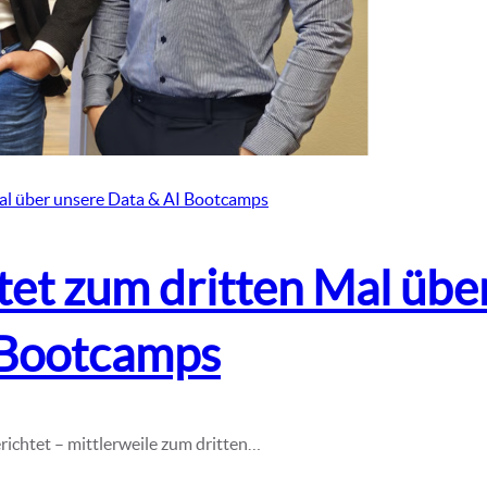
mal über unsere Data & AI Bootcamps
tet zum dritten Mal übe
 Bootcamps
richtet – mittlerweile zum dritten…