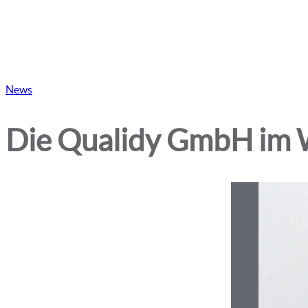
Veröffentlicht
News
am:
Die Qualidy GmbH im W