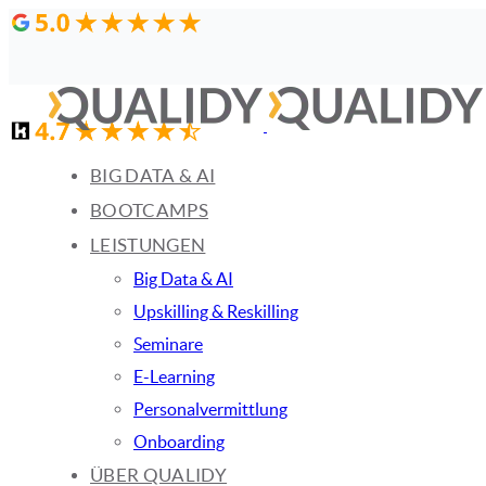
Links
Zur
überspringen
primären
Navigation
springen
Zum
BIG DATA & AI
Inhalt
BOOTCAMPS
springen
LEISTUNGEN
Big Data & AI
Upskilling & Reskilling
Seminare
E-Learning
Personalvermittlung
Onboarding
ÜBER QUALIDY