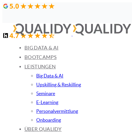
Links
Zur
überspringen
primären
Navigation
springen
Zum
BIG DATA & AI
Inhalt
BOOTCAMPS
springen
LEISTUNGEN
Big Data & AI
Upskilling & Reskilling
Seminare
E-Learning
Personalvermittlung
Onboarding
ÜBER QUALIDY