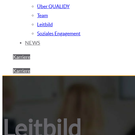
Über QUALIDY
Team
Leitbild
Soziales Engagement
NEWS
Karriere
Karriere
Leitbild