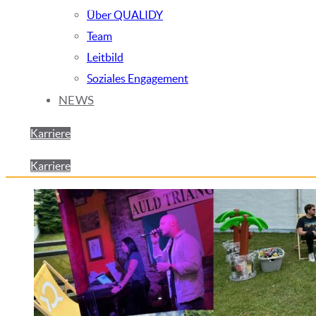
Über QUALIDY
Team
Leitbild
Soziales Engagement
NEWS
Karriere
Karriere