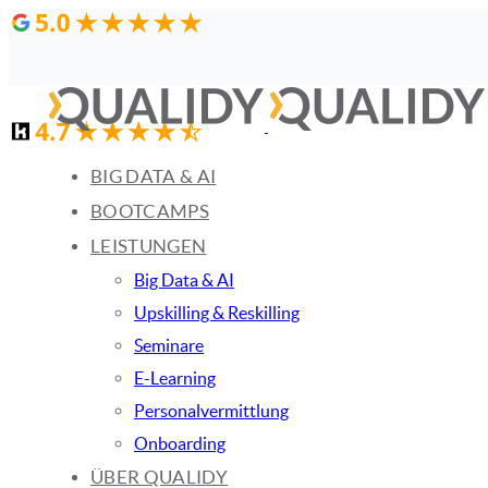
Links
Zur
überspringen
primären
Navigation
springen
Zum
BIG DATA & AI
Inhalt
BOOTCAMPS
springen
LEISTUNGEN
Big Data & AI
Upskilling & Reskilling
Seminare
E-Learning
Personalvermittlung
Onboarding
ÜBER QUALIDY